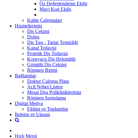
Öz Değerlendirme Ekibi
Mavi Kod Ekibi
Kalite Çalışmaları
Hizmetlerimiz
Diş Çekimi
Dolgu
Diş Taşı - Tartar Temizliği
Kanal Tedavisi
Protetik Diş Tedavisi
Koruyucu Diş Hekimliği
Gömülü Diş Çekimi
Röntgen Birimi
Bağlantılar
Doktor Çalışma Planı
Acil Nöbet Listesi
Mesai Dışı Polikliniklerimiz
Röntgen Sorgulama
Digital Medya
Eğitim ve Toplantılar
İletişim ve Ulaşım
Hızlı Menü