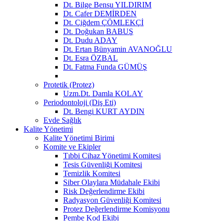
Dt. Bilge Bensu YILDIRIM
Dt. Cafer DEMİRDEN
Dt. Çiğdem ÇÖMLEKÇİ
Dt. Doğukan BABUŞ
Dt. Dudu ADAY
Dt. Ertan Bünyamin AVANOĞLU
Dt. Esra ÖZBAL
Dt. Fatma Funda GÜMÜŞ
Protetik (Protez)
Uzm.Dt. Damla KOLAY
Periodontoloji (Diş Eti)
Dt. Bengi KURT AYDIN
Evde Sağlık
Kalite Yönetimi
Kalite Yönetimi Birimi
Komite ve Ekipler
Tıbbi Cihaz Yönetimi Komitesi
Tesis Güvenliği Komitesi
Temizlik Komitesi
Siber Olaylara Müdahale Ekibi
Risk Değerlendirme Ekibi
Radyasyon Güvenliği Komitesi
Protez Değerlendirme Komisyonu
Pembe Kod Ekibi