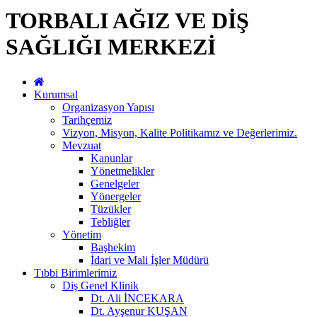
TORBALI AĞIZ VE DİŞ
SAĞLIĞI MERKEZİ
Kurumsal
Organizasyon Yapısı
Tarihçemiz
Vizyon, Misyon, Kalite Politikamız ve Değerlerimiz.
Mevzuat
Kanunlar
Yönetmelikler
Genelgeler
Yönergeler
Tüzükler
Tebliğler
Yönetim
Başhekim
İdari ve Mali İşler Müdürü
Tıbbi Birimlerimiz
Diş Genel Klinik
Dt. Ali İNCEKARA
Dt. Ayşenur KUŞAN